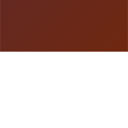
游戏详情
游戏说明
极品采花郎这是5款由[Salamander Interactive]开