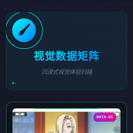
🖌️
视觉数据矩阵
沉浸式视觉体验扫描
DATA-01