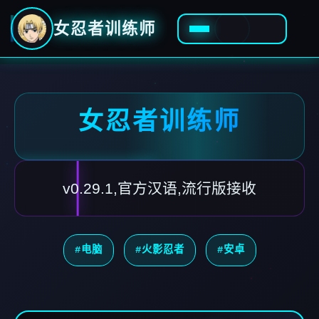
女忍者训练师
女忍者训练师
v0.29.1,官方汉语,流行版接收
#电脑
#火影忍者
#安卓