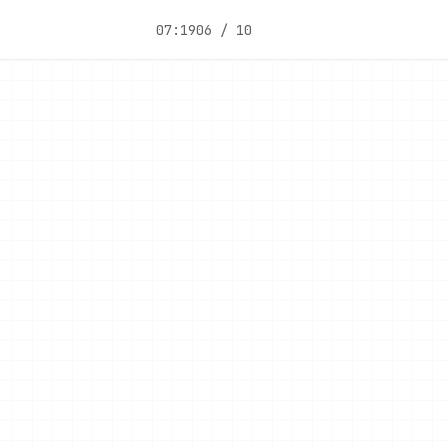
07:19
06 / 10