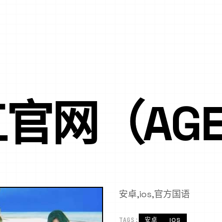
官网（AGE
安卓,ios,官方国语
TAGS:
安卓
IOS