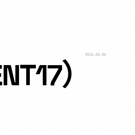
2026.08.06
NT17）