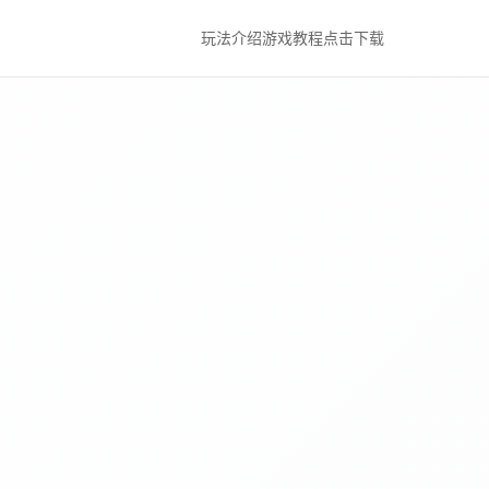
玩法介绍
游戏教程
点击下载