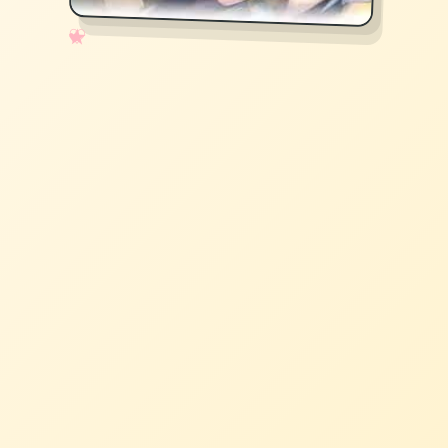
✧
♡
★
♥