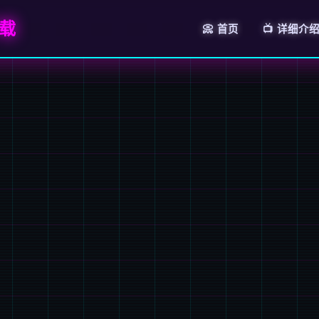
载
📀 首页
📺 详细介