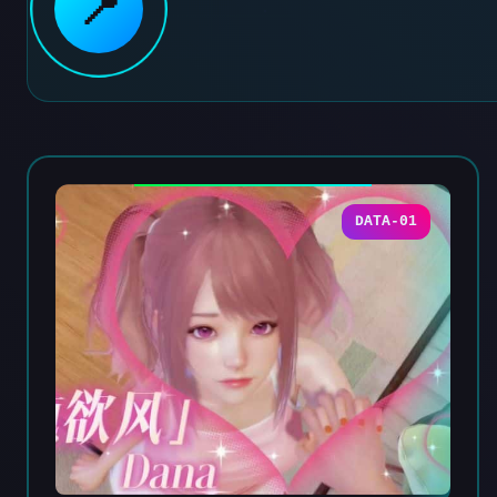
📍
DATA-01