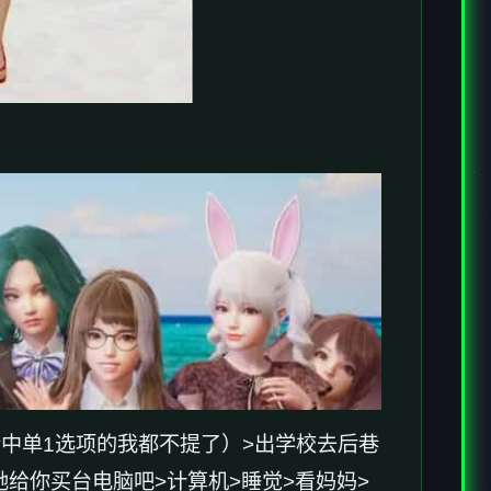
中单1选项的我都不提了）>出学校去后巷
>让她给你买台电脑吧>计算机>睡觉>看妈妈>