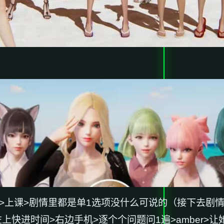
>上课>剧情里都是单1选项没什么可说的（接下去剧情
头>左上快进时间>右边手机>逐个个问题问1遍>amber