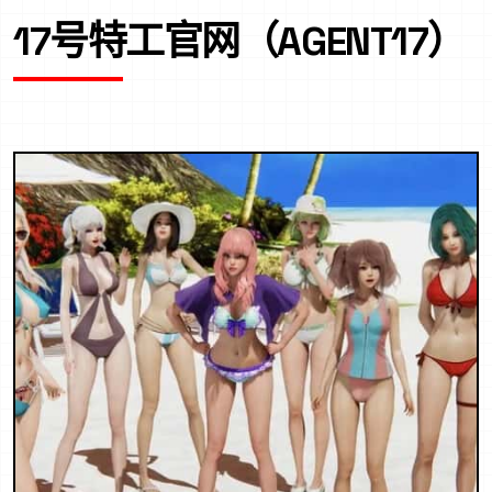
17号特工官网（AGENT17）