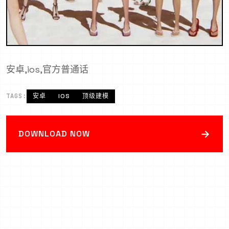
安卓,ios,官方普通话
TAGS:
安卓
IOS
顶级建模
→
DOWNLOAD NOW