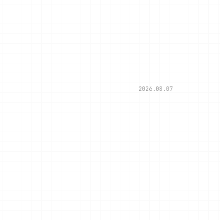
2026.08.07