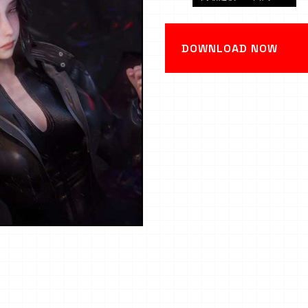
DOWNLOAD NOW