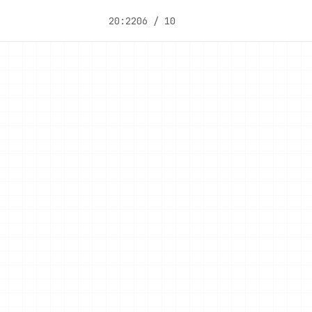
20:22
06 / 10