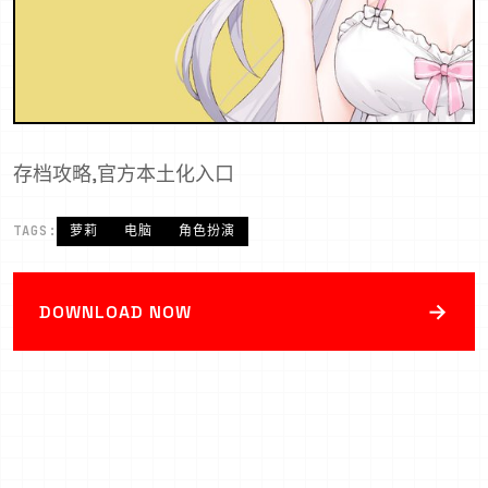
存档攻略,官方本土化入口
TAGS:
萝莉
电脑
角色扮演
→
DOWNLOAD NOW