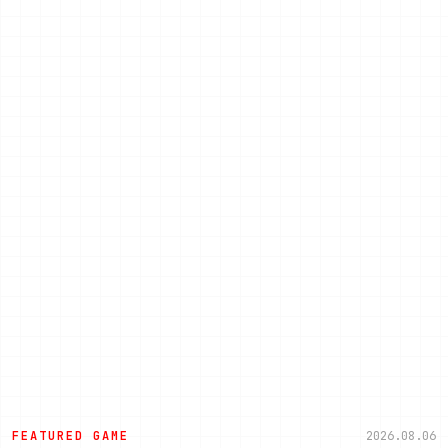
FEATURED GAME
2026.08.06