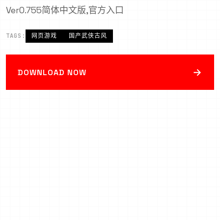
Ver0.755简体中文版,官方入口
TAGS:
网页游戏
国产武侠古风
→
DOWNLOAD NOW