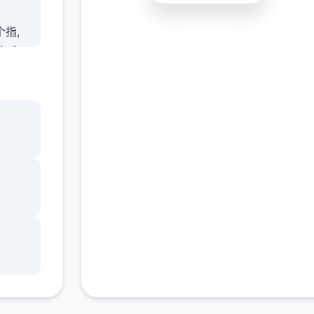
个指,
安全下载
高速安装
完全免费
,大
客服支持
捧著
,没
那天
,把你
光如
甜乖