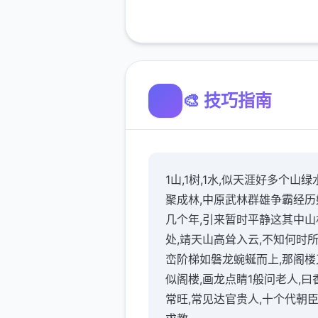
🎨 技巧指南
1山,1树,1水,似天涯好多个山绿
聚成林,中原武林群雄争霸经历
几个年,引来暂时平静这其中山
处,靖天山高耸入云,不知何时
峦阶梯如磐龙蜿蜒而上,那阁楼
似阁楼,画龙点睛1般问老人,曰
常旺,常见达官贵人,十个代朝