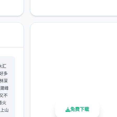
汉化版下载 侠女逍遥录
水汇
完整版游戏，免费体验
好多
林深
2.3M+
4.9/5
900K+
所建峰
总下载量
用户评分
活跃用户
又不
香火
免费下载
臣上山