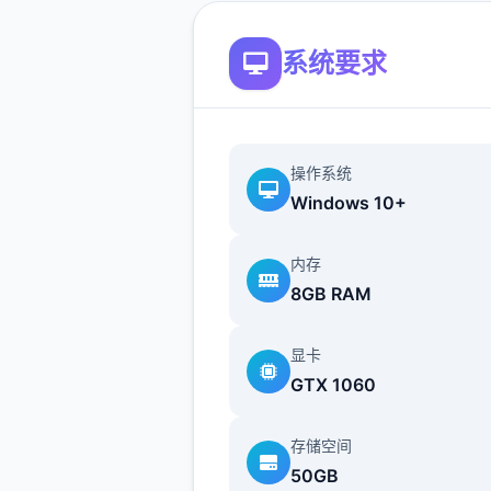
巧,师兄师姐都异常钟爱你1下
了7岁，这1天,师傅出了1道题,
系统要求
试各位徒弟有没有天赋修习高
功....
应用玩法：
操作系统
这应用有隐藏的好感平台，同
Windows 10+
人你可能需要好多对话几次触
动。
内存
8GB RAM
显卡
GTX 1060
属性前期拉高，可以开剧情，
存储空间
50GB
城市和自己出生点好多转转，