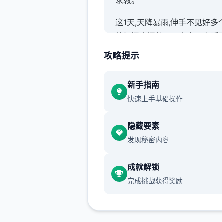
求教。
这1天,天降暴雨,伸手不见好多
萧阳阁大门传来了声音似有蹊跷
师傅亲自打开大门回来时,手中
攻略提示
1女娃师父给你取名姓林,名汐瑶
有人知道你的父母是谁只知道
新手指南
大雨,师父在山门口捡到了你后
快速上手基础操作
当亲生女儿1样抚养。
隐藏要素
发现秘密内容
成就解锁
完成挑战获得奖励
之后便1直在靖天山上生活时
水,岁月如梭你的聪明伶俐,嘴