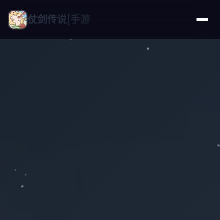
仗剑传说|手游