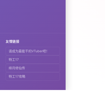
友情链接
请成为最能干的VTuber吧！
特工17
绯月修仙传
特工17攻略