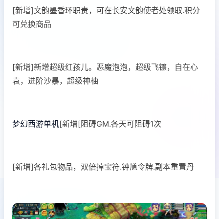
[新增]文韵墨香环职责，可在长安文韵使者处领取.积分
可兑换商品
[新增]新增超级红孩儿。恶魔泡泡，超级飞镰，自在心
袁，进阶沙暴，超级神柚
梦幻西游单机
[新增[阻碍GM.各天可阻碍1次
[新增]各礼包物品，双倍掉宝符.钟馗令牌.副本重置丹