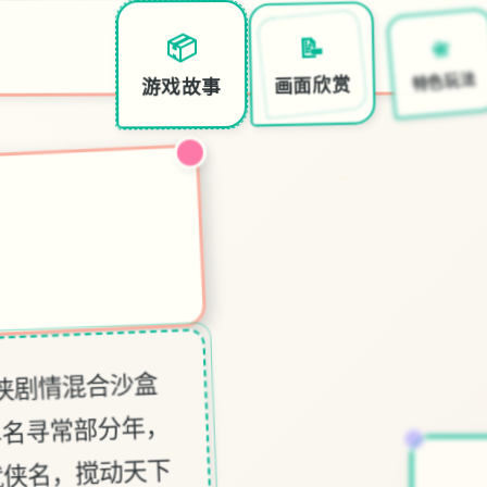
📇
📝
📦
特色玩法
画面欣赏
游戏故事
～
武侠剧情混合沙盒
单名寻常部分年，
就侠名，搅动天下