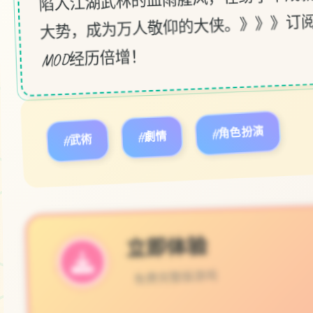
大势，成为万人敬仰的大侠。》》》订
MOD经历倍增！
#武術
#劇情
#角色扮演
立即体验
免费完整版游戏