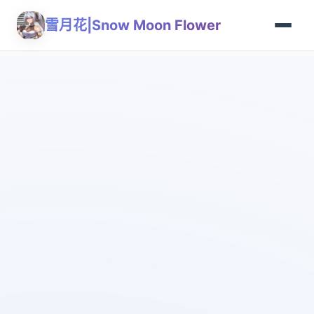
雪月花|Snow Moon Flower