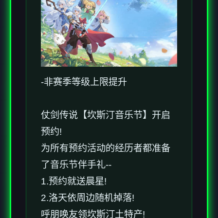
-非赛季等级上限提升
仗剑传说【坎斯汀音乐节】开启
预约!
为所有预约活动的经历者都准备
了音乐节伴手礼--
1.预约就送晨星!
2.洛天依周边随机掉落!
呼朋唤友领坎斯汀土特产!