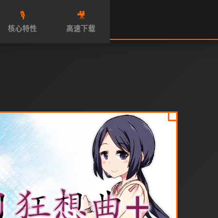
🎙️
🎥
核心特性
高速下载