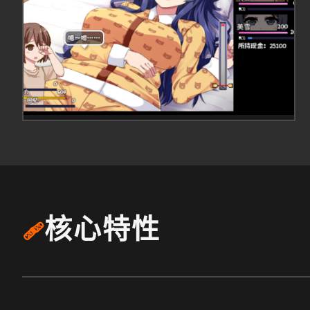
核心特性
🩹