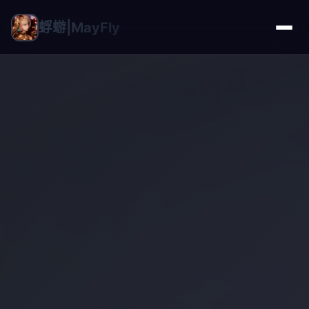
蜉蝣|MayFly