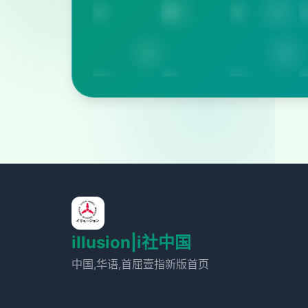
illusion|i社中国
中国,华语,首屈壹指新版首页