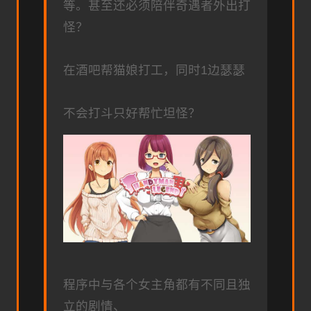
等。甚至还必须陪伴奇遇者外出打
怪？
在酒吧帮猫娘打工，同时1边瑟瑟
不会打斗只好帮忙坦怪？
程序中与各个女主角都有不同且独
立的剧情、