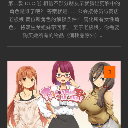
第二款 DLC 啦 相信不部分朋友早就猜出剪影中的
角色是谁了吧？ 答案就是……公会接待员与商店
老板娘 俩位新角色的解锁条件： 腐化所有女性角
色。 将双生龙姐妹带回家。 至于老板娘，你需要
购买她所有的物品（消耗品除外）。
1