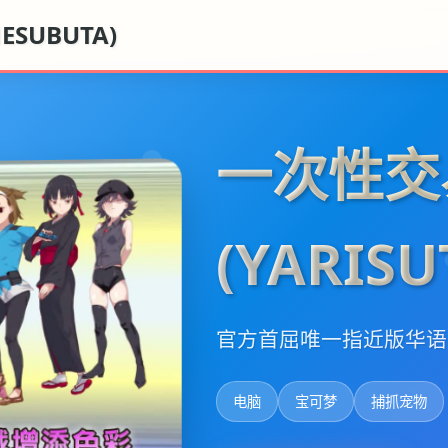
SUBUTA)
一次性交
(YARIS
官方首屈唯一指近版华语
电脑
宝可梦
捕抓宠物